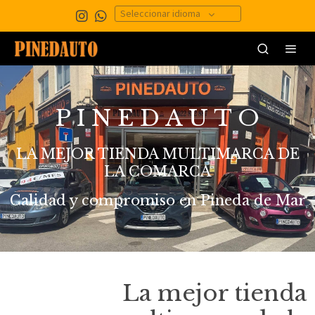
Seleccionar idioma
P I N E D A U T O
LA MEJOR TIENDA MULTIMARCA DE
LA COMARCA
Calidad y compromiso en Pineda de Mar
La mejor tienda