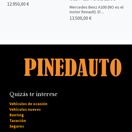
12.950,00 €
Mercedes Benz A200 (NO es el
motor Renault). El ...
13.500,00 €
Quizás te interese
Vehículos de ocasión
Vehículos nuevos
Renting
Tasación
Seguros