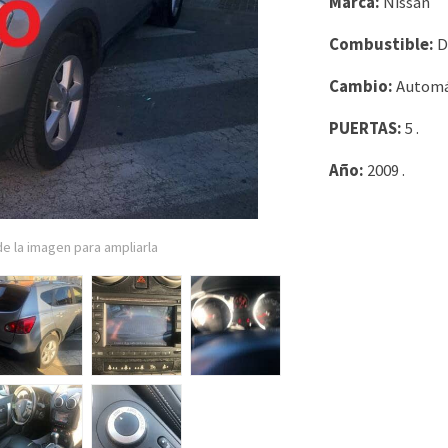
Marca:
Nissan
Combustible:
D
Cambio:
Autom
PUERTAS:
5
.
Año:
2009
.
e la imagen para ampliarla