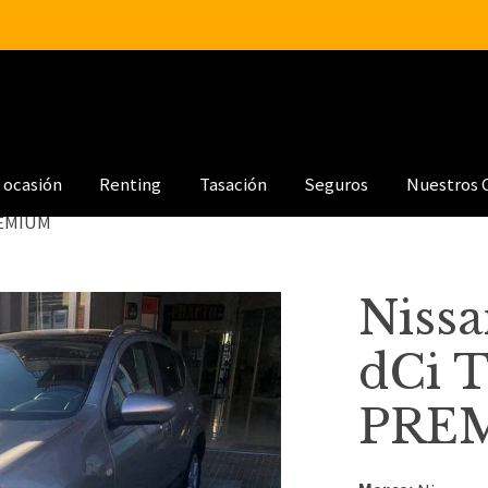
 ocasión
Renting
Tasación
Seguros
Nuestros 
PREMIUM
Nissa
dCi 
PRE